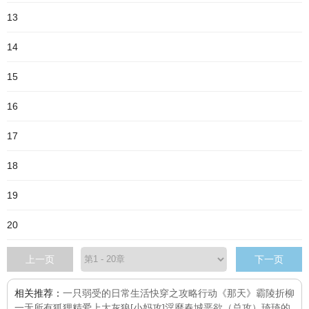
13
14
15
16
17
18
19
20
上一页
下一页
相关推荐：
一只弱受的日常生活
快穿之攻略行动
《那天》
霸陵折柳
一无所有
狐狸精爱上大灰狼
[小妈攻]淫靡春城
恶欲（总攻）
琦琦的