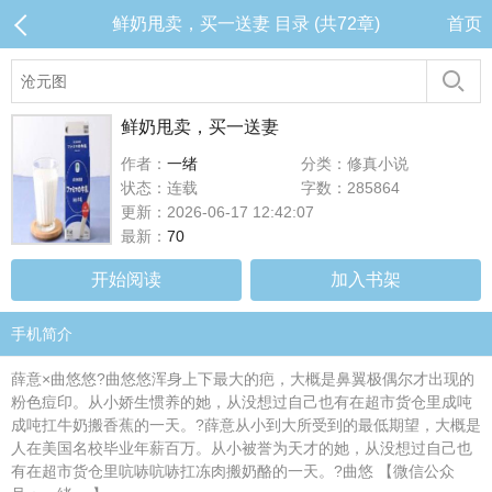
鲜奶甩卖，买一送妻 目录 (共72章)
首页
鲜奶甩卖，买一送妻
作者：
一绪
分类：修真小说
状态：连载
字数：285864
更新：2026-06-17 12:42:07
最新：
70
开始阅读
加入书架
手机简介
薛意×曲悠悠?曲悠悠浑身上下最大的疤，大概是鼻翼极偶尔才出现的
粉色痘印。从小娇生惯养的她，从没想过自己也有在超市货仓里成吨
成吨扛牛奶搬香蕉的一天。?薛意从小到大所受到的最低期望，大概是
人在美国名校毕业年薪百万。从小被誉为天才的她，从没想过自己也
有在超市货仓里吭哧吭哧扛冻肉搬奶酪的一天。?曲悠 【微信公众