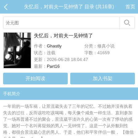
失忆后，对前夫一见钟情了 目录 (共16章)
首页
失忆后，对前夫一见钟情了
作者：
Ghastly
分类：修真小说
状态：连载
字数：41659
更新：2026-06-28 18:04:47
最新：
Part16
开始阅读
加入书架
手机简介
一年前的一场车祸，让景流葳失去了三年的记忆。不过她并没有执着
失去的过往，反而该吃吃该喝喝，每天像个咸鱼一样生活。直到参加
了一场再普通不过的聚会，景流葳平淡许久的心第一次有了悸动的感
觉。她对一个名叫蒋疑烛的男人一见钟情了。这是一个从外貌到性
格，都很合景流葳心意的男人。于是，他们和平常伴侣一般， 【微信