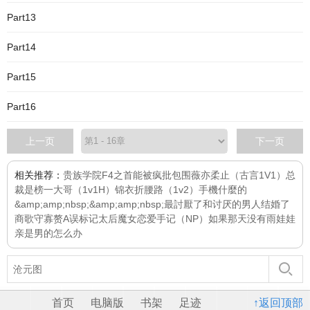
Part13
Part14
Part15
Part16
上一页
下一页
相关推荐：
贵族学院F4之首能被疯批包围
薇亦柔止（古言1V1）
总
裁是榜一大哥（1v1H）
锦衣折腰
路（1v2）
手機什麼的
&amp;amp;nbsp;&amp;amp;nbsp;最討厭了
和讨厌的男人结婚了
商歌
守寡赘A误标记太后
魔女恋爱手记（NP）
如果那天没有雨
娃娃
亲是男的怎么办
首页
电脑版
书架
足迹
↑返回顶部