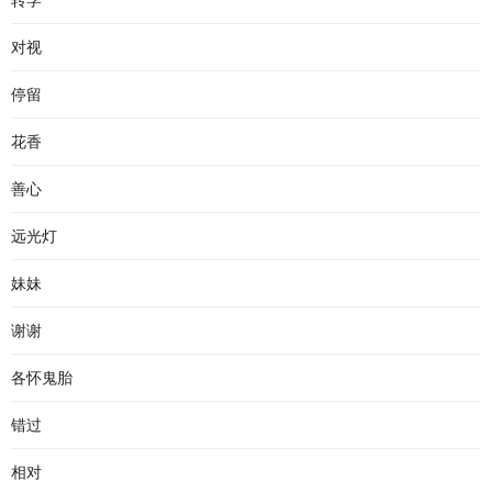
转学
对视
停留
花香
善心
远光灯
妹妹
谢谢
各怀鬼胎
错过
相对