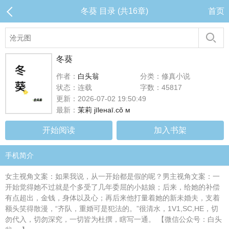
冬葵 目录 (共16章)
首页
冬葵
作者：
白头翁
分类：修真小说
状态：连载
字数：45817
更新：2026-07-02 19:50:49
最新：
茉莉 jīleнaī.cǒ м
开始阅读
加入书架
手机简介
女主视角文案：如果我说，从一开始都是假的呢？男主视角文案：一
开始觉得她不过就是个多受了几年委屈的小姑娘；后来，给她的补偿
有点超出，金钱，身体以及心；再后来他打量着她的新未婚夫，支着
额头笑得散漫，“齐队，重婚可是犯法的。”很清水，1V1,SC,HE，切
勿代入，切勿深究，一切皆为杜撰，瞎写一通。 【微信公众号：白头