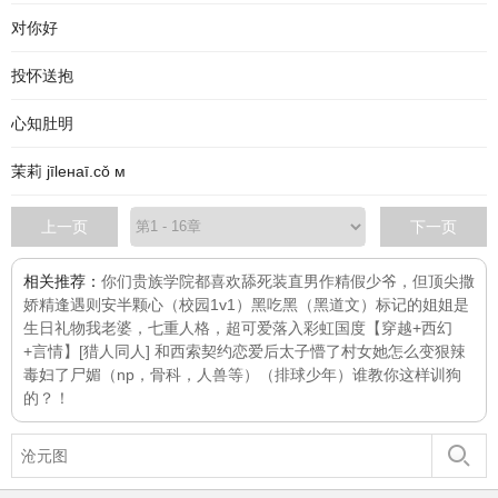
对你好
投怀送抱
心知肚明
茉莉 jīleнaī.cǒ м
上一页
下一页
相关推荐：
你们贵族学院都喜欢舔死装直男
作精假少爷，但顶尖撒
娇精
逢遇则安
半颗心（校园1v1）
黑吃黑（黑道文）
标记的姐姐是
生日礼物
我老婆，七重人格，超可爱
落入彩虹国度【穿越+西幻
+言情】
[猎人同人] 和西索契约恋爱后
太子懵了村女她怎么变狠辣
毒妇了
尸媚（np，骨科，人兽等）
（排球少年）谁教你这样训狗
的？！