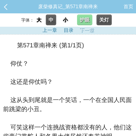
废柴修真记_第571章南禅来
首页
大
中
小
护眼
关灯
字体：
上一章
目录
下一章
第571章南禅来 (第1/1页)
仰仗？
这还是仰仗吗？
这从头到尾就是一个笑话，一个在全国人民面
前跳梁的小丑。
可笑这样一个连挑战资格都没有的人，他们这