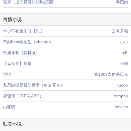
完蛋，成了暴君的幼崽[星际]
游图南
言情小说
年少可有重来时【BL】
云兮月曦
帝高beta特招生（abo nph）
小小
金属牙套【骨科gl】
n君
【母女骨】禁脔
长鲸
哒哒
第1009次射杀日光
九尾白狐是我前世妻（futa 百合）
hugoo
碧琉璃（FUTA,ABO）
roropop
山蓝鸲
veveco
耽美小说