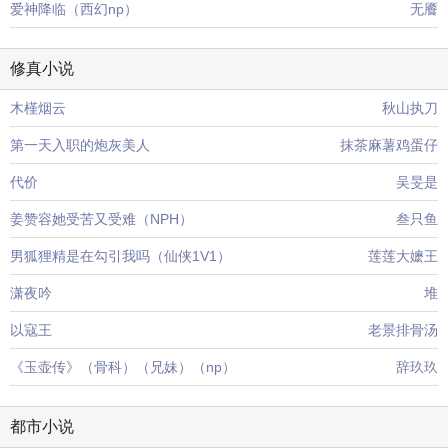
爱神降临（西幻np）
无餍
修真小说
木槿烟云
秋山执刀
第一天入职的炮灰美人
抹茶麻薯鸡蛋仔
代价
吴旻是
姜赞容她受苦又受难（NPH）
叁只鱼
男狐狸精是在勾引我吗（仙侠1V1）
莲莲大嬷王
潇夜吟
堆
以寇王
老景排骨汤
《玉壶传》（骨科）（兄妹）（np）
辞玖玖
都市小说