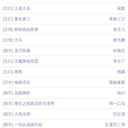
[玄幻]
人道大圣
莫默
[玄幻]
重生唐三
唐家三少
[言情]
林初瓷战夜擎
洛宝儿
[言情]
犬马
根号桑
[都市]
龙王医婿
轩疯狂
[玄幻]
天魔降临倪昆
李古丁
[玄幻]
将夜
猫腻
[历史]
晚唐浮生
孤独麦客
[都市]
花都神医
徐幻
[都市]
重生之我真没想当渣男
周一口鸟
[都市]
大风水师
扫尘居
[都市]
一切从退婚开始
红薯乔二爷