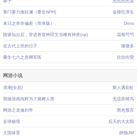
慕予
怂怂怂怂蛋
掌门要力挽狂澜（重生NPH)
金陵狂浪生
末日之幸存偏差（简体版）
Doris
跳诛仙台后，穿进兽世种田文当稀有神兽(np)
花相芍芍
在古代上班的日子
微微多
重生七六之赤脚军医
欣欣向荣
网游小说
浪潮[全息]
斯人遇彩虹
我做游戏纯粹为了挑衅人类
无流苏晴鸟
网游之龙魂剑帝
黑色预言
全球秘境
后天的大太阳
大国体育
静物JW