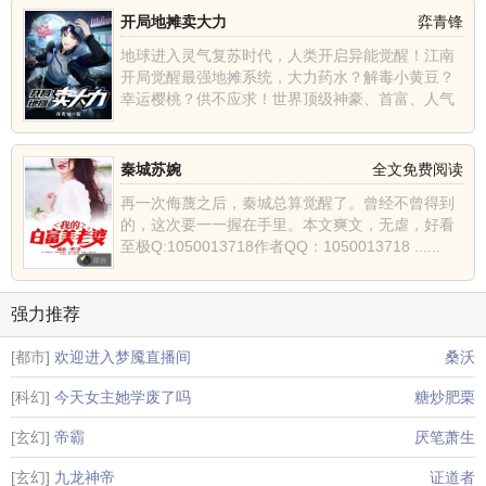
开局地摊卖大力
弈青锋
地球进入灵气复苏时代，人类开启异能觉醒！江南
开局觉醒最强地摊系统，大力药水？解毒小黄豆？
幸运樱桃？供不应求！世界顶级神豪、首富、人气
主播、巅峰强者纷......
秦城苏婉
全文免费阅读
再一次侮蔑之后，秦城总算觉醒了。曾经不曾得到
的，这次要一一握在手里。本文爽文，无虐，好看
至极Q:1050013718作者QQ：1050013718 ......
强力推荐
[都市]
欢迎进入梦魇直播间
桑沃
[科幻]
今天女主她学废了吗
糖炒肥栗
[玄幻]
帝霸
厌笔萧生
[玄幻]
九龙神帝
证道者