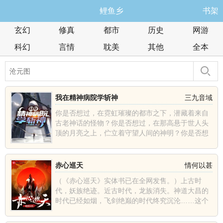
鲤鱼乡
书架
玄幻
修真
都市
历史
网游
科幻
言情
耽美
其他
全本
我在精神病院学斩神
三九音域
你是否想过，在霓虹璀璨的都市之下，潜藏着来自
古老神话的怪物？你是否想过，在那高悬于世人头
顶的月亮之上，伫立着守望人间的神明？你是否想
过，在人潮汹涌的......
赤心巡天
情何以甚
（《赤心巡天》实体书已在全网发售。）上古时
代，妖族绝迹。近古时代，龙族消失。神道大昌的
时代已经如烟，飞剑绝巅的时代终究沉沦……这个
世界发生了什么？那......