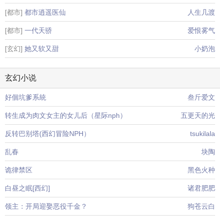
[都市]
都市逍遥医仙
人生几渡
[都市]
一代天骄
爱恨雾气
[玄幻]
她又软又甜
小奶泡
玄幻小说
好個坑爹系統
叁斤爱文
转生成为肉文女主的女儿后（星际nph）
五更天的光
反转巴别塔(西幻冒险NPH）
tsukilala
乱春
块陶
诡律禁区
黑色火种
白昼之眠[西幻]
诸君肥肥
领主：开局迎娶恶役千金？
狗苍云白