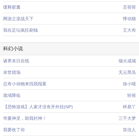
缓释胶囊
言荷荷
网游之逆战天下
悸动猫
我在足坛疯狂刷钱
王大布
科幻小说
诸界末日在线
烟火成城
末世猎场
无云黑岛
总有小动物来找我报案
徐小喵
诡域降临
轻侯
【恐怖游戏】人家才没有开外挂(NP)
梓易丫
华夏神灵，助我封神！
三千大梦
我要收了你
笑佳人