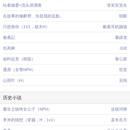
站着做爱+洗头房调查
淮安笑笑生
在故事的修辭裡，你是我的逗點。
朝顏
只想肏你（1V1，姐夫H）
戴着耳机蹦迪
秦凰記
暴躁龙
生死树
JUE
临时起意（校园）
卷心菜
通房（女尊NPH）
皙亚
山荷叶（H）
见纯
历史小说
重生之纨绔女公子（NPH）
这很河狸
李米的猜想（穿越，H，1v1）
孟冬良月