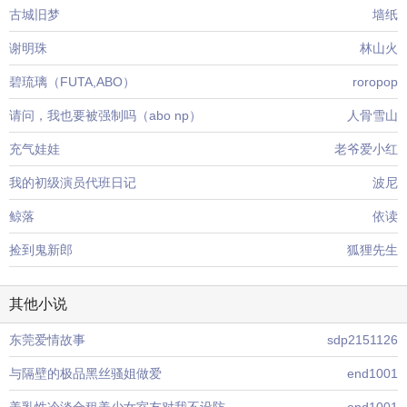
古城旧梦
墙纸
谢明珠
林山火
碧琉璃（FUTA,ABO）
roropop
请问，我也要被强制吗（abo np）
人骨雪山
充气娃娃
老爷爱小红
我的初级演员代班日记
波尼
鲸落
依读
捡到鬼新郎
狐狸先生
其他小说
东莞爱情故事
sdp2151126
与隔壁的极品黑丝骚姐做爱
end1001