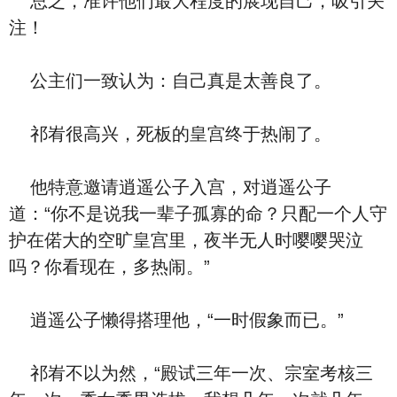
总之，准许他们最大程度的展现自己，吸引关
注！
公主们一致认为：自己真是太善良了。
祁峟很高兴，死板的皇宫终于热闹了。
他特意邀请逍遥公子入宫，对逍遥公子
道：“你不是说我一辈子孤寡的命？只配一个人守
护在偌大的空旷皇宫里，夜半无人时嘤嘤哭泣
吗？你看现在，多热闹。”
逍遥公子懒得搭理他，“一时假象而已。”
祁峟不以为然，“殿试三年一次、宗室考核三