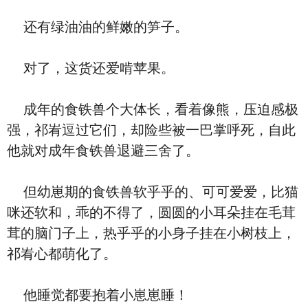
还有绿油油的鲜嫩的笋子。
对了，这货还爱啃苹果。
成年的食铁兽个大体长，看着像熊，压迫感极
强，祁峟逗过它们，却险些被一巴掌呼死，自此
他就对成年食铁兽退避三舍了。
但幼崽期的食铁兽软乎乎的、可可爱爱，比猫
咪还软和，乖的不得了，圆圆的小耳朵挂在毛茸
茸的脑门子上，热乎乎的小身子挂在小树枝上，
祁峟心都萌化了。
他睡觉都要抱着小崽崽睡！