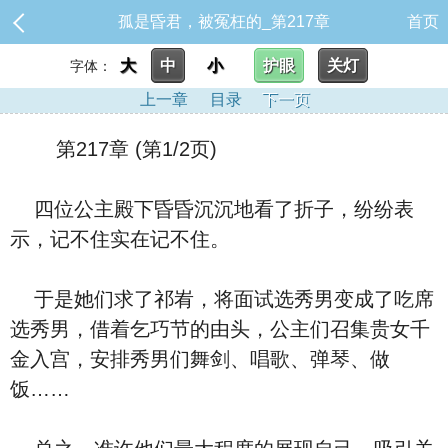
孤是昏君，被冤枉的_第217章
首页
大
中
小
护眼
关灯
字体：
上一章
目录
下一页
第217章 (第1/2页)
四位公主殿下昏昏沉沉地看了折子，纷纷表
示，记不住实在记不住。
于是她们求了祁峟，将面试选秀男变成了吃席
选秀男，借着乞巧节的由头，公主们召集贵女千
金入宫，安排秀男们舞剑、唱歌、弹琴、做
饭……