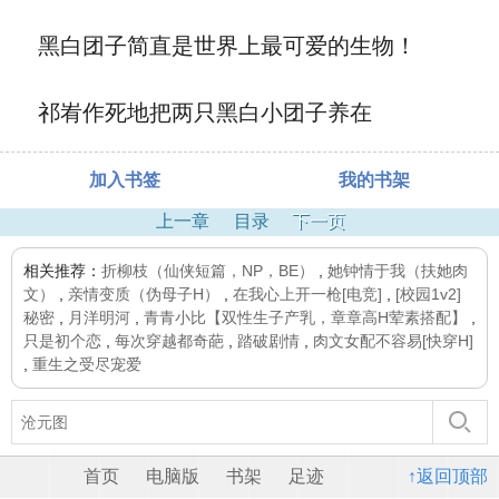
黑白团子简直是世界上最可爱的生物！
祁峟作死地把两只黑白小团子养在
加入书签
我的书架
上一章
目录
下一页
相关推荐：
折柳枝（仙侠短篇，NP，BE）
,
她钟情于我（扶她肉
文）
,
亲情变质（伪母子H）
,
在我心上开一枪[电竞]
,
[校园1v2]
秘密
,
月洋明河
,
青青小比【双性生子产乳，章章高H荤素搭配】
,
只是初个恋
,
每次穿越都奇葩
,
踏破剧情
,
肉文女配不容易[快穿H]
,
重生之受尽宠爱
首页
电脑版
书架
足迹
↑返回顶部