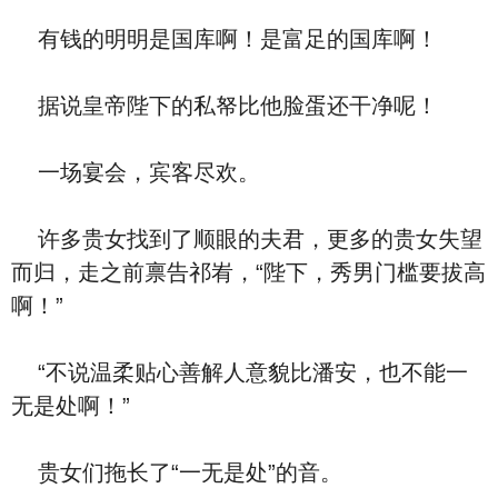
有钱的明明是国库啊！是富足的国库啊！
据说皇帝陛下的私帑比他脸蛋还干净呢！
一场宴会，宾客尽欢。
许多贵女找到了顺眼的夫君，更多的贵女失望
而归，走之前禀告祁峟，“陛下，秀男门槛要拔高
啊！”
“不说温柔贴心善解人意貌比潘安，也不能一
无是处啊！”
贵女们拖长了“一无是处”的音。