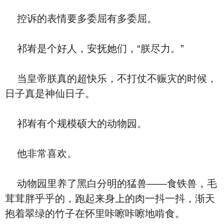
控诉的表情要多委屈有多委屈。
祁峟是个好人，安抚她们，“朕尽力。”
当皇帝朕真的超快乐，不打仗不赈灾的时候，
日子真是神仙日子。
祁峟有个规模硕大的动物园。
他非常喜欢。
动物园里养了黑白分明的猛兽——食铁兽，毛
茸茸胖乎乎的，跑起来身上的肉一抖一抖，渐天
抱着翠绿的竹子在怀里咔嚓咔嚓地啃食。