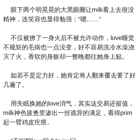
眼下两个明晃晃的大黑眼圈让milk看上去很没
精神，连笑容也显得勉强：“嗯……”
不仅被撩了一身火后不被允许动作，love睡觉
不规矩的毛病也一点没变，好不容易洗冷水澡浇
灭了火，香软的身躯却一整晚都往她身上贴。
如若不是定力好，她肯定将人翻来覆去要了好
几遍了。
用失眠换她的love消气，其实这交易还挺值，
milk神色疲惫里渗出一丝诡异的满足，看得prim
起一臂鸡皮疙瘩。