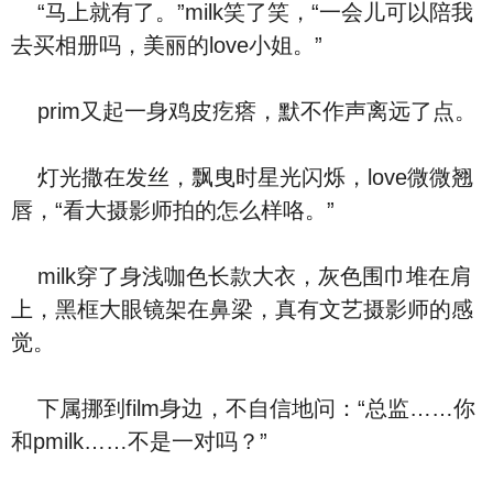
“马上就有了。”milk笑了笑，“一会儿可以陪我
去买相册吗，美丽的love小姐。”
prim又起一身鸡皮疙瘩，默不作声离远了点。
灯光撒在发丝，飘曳时星光闪烁，love微微翘
唇，“看大摄影师拍的怎么样咯。”
milk穿了身浅咖色长款大衣，灰色围巾堆在肩
上，黑框大眼镜架在鼻梁，真有文艺摄影师的感
觉。
下属挪到film身边，不自信地问：“总监……你
和pmilk……不是一对吗？”