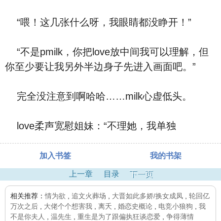
“喂！这几张什么呀，我眼睛都没睁开！”
“不是pmilk，你把love放中间我可以理解，但
你至少要让我另外半边身子先进入画面吧。”
完全没注意到啊哈哈……milk心虚低头。
love柔声宽慰姐妹：“不理她，我单独
加入书签
我的书架
上一章
目录
下一页
相关推荐：
情为欲
,
追文火葬场
,
大晋如此多娇/换女成凤
,
轮回亿
万次之后
,
大佬个个想害我
,
离夭
,
婚恋史概论
,
电竞小狼狗
,
我
不是你夫人
,
温先生
,
重生是为了跟偏执狂谈恋爱
,
争得薄情