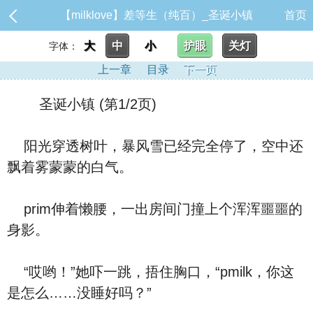
【milklove】差等生（纯百）_圣诞小镇
首页
大
中
小
护眼
关灯
字体：
上一章
目录
下一页
圣诞小镇 (第1/2页)
阳光穿透树叶，暴风雪已经完全停了，空中还
飘着雾蒙蒙的白气。
prim伸着懒腰，一出房间门撞上个浑浑噩噩的
身影。
“哎哟！”她吓一跳，捂住胸口，“pmilk，你这
是怎么……没睡好吗？”