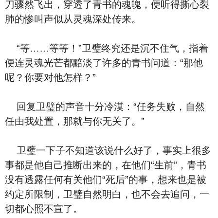
刀骤然飞出，穿透了青书的魂魄，便听得撕心裂
肺的惨叫声似从灵魂深处传来。
“等……等等！”卫璧终究还是沉不住气，指着
便连灵魂光芒都黯淡了许多的青书问道：“那他
呢？你要对他怎样？”
回复卫璧的声音十分冷漠：“任务失败，自然
任由我处置，那就与你无关了。”
卫璧一下子不知道该说什么好了，事实上很多
事都是他自己推断出来的，在他们“生前”，青书
没有透露任何有关他们“死后”的事，想来也是被
约定所限制，卫璧自然明白，也不会去追问，一
切都心照不宣了。