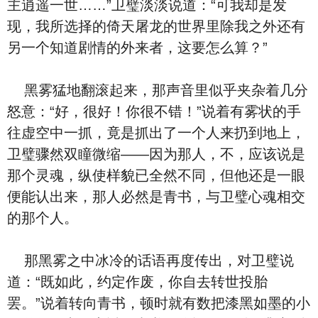
主逍遥一世……”卫璧淡淡说道：“可我却是发
现，我所选择的倚天屠龙的世界里除我之外还有
另一个知道剧情的外来者，这要怎么算？”
黑雾猛地翻滚起来，那声音里似乎夹杂着几分
怒意：“好，很好！你很不错！”说着有雾状的手
往虚空中一抓，竟是抓出了一个人来扔到地上，
卫璧骤然双瞳微缩——因为那人，不，应该说是
那个灵魂，纵使样貌已全然不同，但他还是一眼
便能认出来，那人必然是青书，与卫璧心魂相交
的那个人。
那黑雾之中冰冷的话语再度传出，对卫璧说
道：“既如此，约定作废，你自去转世投胎
罢。”说着转向青书，顿时就有数把漆黑如墨的小