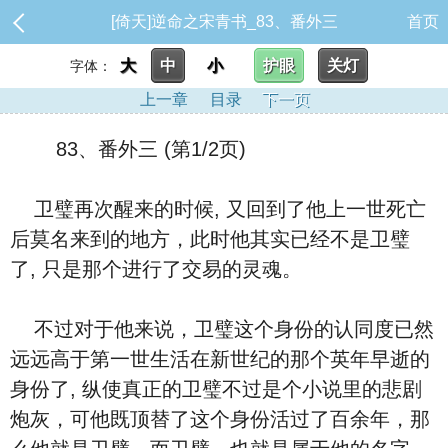
[倚天]逆命之宋青书_83、番外三
首页
大
中
小
护眼
关灯
字体：
上一章
目录
下一页
83、番外三 (第1/2页)
卫璧再次醒来的时候, 又回到了他上一世死亡
后莫名来到的地方，此时他其实已经不是卫璧
了, 只是那个进行了交易的灵魂。
不过对于他来说，卫璧这个身份的认同度已然
远远高于第一世生活在新世纪的那个英年早逝的
身份了, 纵使真正的卫璧不过是个小说里的悲剧
炮灰，可他既顶替了这个身份活过了百余年，那