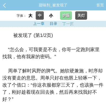
甜味剂_被发现了
首页
大
中
小
护眼
关灯
字体：
上一章
目录
下一页
被发现了 (第1/2页)
“怎么会，可我要是不去，你哥一定跑到家里
找我，他有我家的密码。”
周单了解时风野的脾气。她软硬兼施，时序却
没有要走的意思。周单只好在他唇上轻啄一下，
改了个借口：“你这衣服都穿三天了，也该换一件
了，刚好趁着现在回去换，然后再来找我好不
好？”