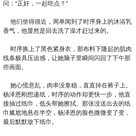
问：“正好，一起吃点？”
他们坐得很近，周单闻到了时序身上的沐浴乳
香气，他显然是回去洗了澡才赶过来的。
时序换上了黑色紧身衣，那布料下隆起的肌肉
线条极具压迫感，让她脑子里瞬间闪回了下午那
些画面。
她心慌意乱，肉串没拿稳，直直掉在裤子上。
杨泽恩刚想递纸，时序的动作却更快一步，他直
接抽过纸巾，低头帮她擦拭。那张没送出去的纸
巾尴尬地悬在半空，杨泽恩的脸色微微变了变，
最后默默放下纸巾。