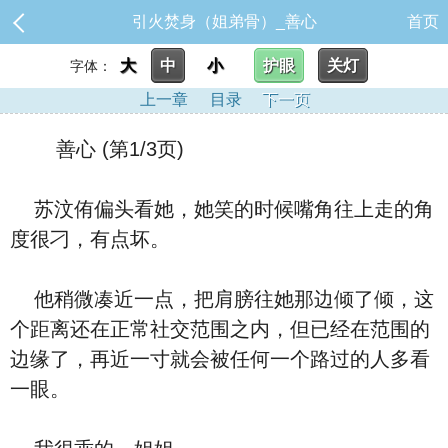
引火焚身（姐弟骨）_善心
首页
大
中
小
护眼
关灯
字体：
上一章
目录
下一页
善心 (第1/3页)
苏汶侑偏头看她，她笑的时候嘴角往上走的角
度很刁，有点坏。
他稍微凑近一点，把肩膀往她那边倾了倾，这
个距离还在正常社交范围之内，但已经在范围的
边缘了，再近一寸就会被任何一个路过的人多看
一眼。