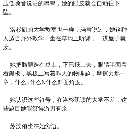
压低嗓音说话的嗡鸣，她的眼皮就会自动往下
坠。
洛杉矶的大学教室也一样，冯雪说过，她这种
人适合野外教学，坐在草地上听课，一进屋子就
废。
她把胳膊迭在桌上，下巴抵上去，眼睛半阖着
看黑板，黑板上写着昨天的物理题，摩擦力那一
章，什么μ什么N什么斜面角度。
她认识这些符号，在洛杉矶读的大学不差，这
些题目她能答得游刃有余。
苏汶侑坐在她旁边。