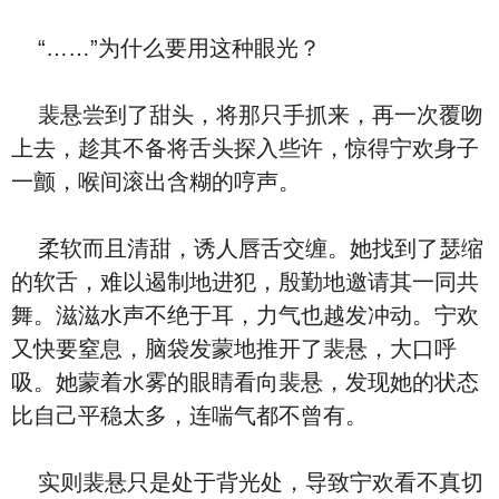
“……”为什么要用这种眼光？
裴悬尝到了甜头，将那只手抓来，再一次覆吻
上去，趁其不备将舌头探入些许，惊得宁欢身子
一颤，喉间滚出含糊的哼声。
柔软而且清甜，诱人唇舌交缠。她找到了瑟缩
的软舌，难以遏制地进犯，殷勤地邀请其一同共
舞。滋滋水声不绝于耳，力气也越发冲动。宁欢
又快要窒息，脑袋发蒙地推开了裴悬，大口呼
吸。她蒙着水雾的眼睛看向裴悬，发现她的状态
比自己平稳太多，连喘气都不曾有。
实则裴悬只是处于背光处，导致宁欢看不真切