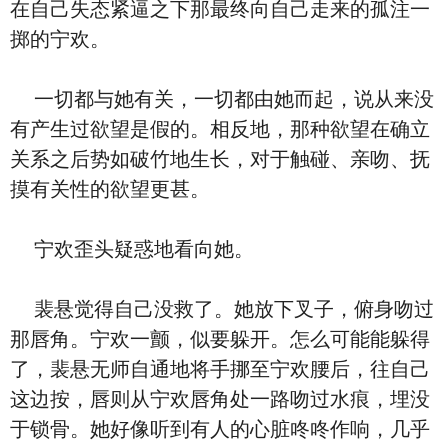
在自己失态紧逼之下那最终向自己走来的孤注一
掷的宁欢。
一切都与她有关，一切都由她而起，说从来没
有产生过欲望是假的。相反地，那种欲望在确立
关系之后势如破竹地生长，对于触碰、亲吻、抚
摸有关性的欲望更甚。
宁欢歪头疑惑地看向她。
裴悬觉得自己没救了。她放下叉子，俯身吻过
那唇角。宁欢一颤，似要躲开。怎么可能能躲得
了，裴悬无师自通地将手挪至宁欢腰后，往自己
这边按，唇则从宁欢唇角处一路吻过水痕，埋没
于锁骨。她好像听到有人的心脏咚咚作响，几乎