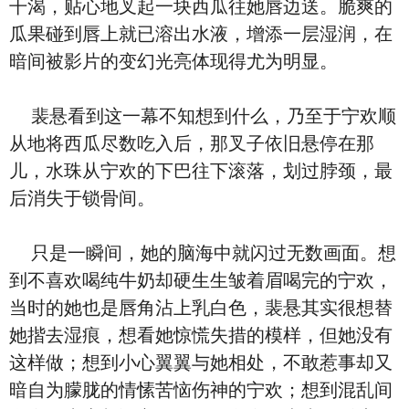
干渴，贴心地叉起一块西瓜往她唇边送。脆爽的
瓜果碰到唇上就已溶出水液，增添一层湿润，在
暗间被影片的变幻光亮体现得尤为明显。
裴悬看到这一幕不知想到什么，乃至于宁欢顺
从地将西瓜尽数吃入后，那叉子依旧悬停在那
儿，水珠从宁欢的下巴往下滚落，划过脖颈，最
后消失于锁骨间。
只是一瞬间，她的脑海中就闪过无数画面。想
到不喜欢喝纯牛奶却硬生生皱着眉喝完的宁欢，
当时的她也是唇角沾上乳白色，裴悬其实很想替
她揩去湿痕，想看她惊慌失措的模样，但她没有
这样做；想到小心翼翼与她相处，不敢惹事却又
暗自为朦胧的情愫苦恼伤神的宁欢；想到混乱间