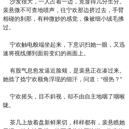
沙发很大，一人占着一边，竟显得几分生分。
裴悬微不可查地啧声，往宁欢那边挤过去，手臂
相碰的刹那，有种微妙的感觉，像被细小绒毛拂
过。
宁欢触电般端坐起来，下意识扫她一眼，又迅
速将视线挪到面前变幻的画面上。
有股气息愈发逼近脸颊，是裴悬正在凑过来。
她捻了捻宁欢额角浮现的细汗，问道：“很热？”
宁欢摇头，目不斜视，却不由自主地咽了咽喉
咙。
茶几上放着盘新鲜果切，样样都有，裴悬瞧她