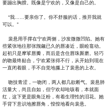
要蹦出胸膛。既像是宁欢的，又像是自己的。
“我……要亲你了。你不舒服的话，推开我就
可以。”
裴悬用手撑在宁欢两侧，沙发微微凹陷。她有
些紧张地往那张觊觎已久的唇凑近，眼睑翕动。
起初只是摩挲唇瓣，而后是含住唇珠厮磨。轻巧
的吻最终贴合，宁欢紧张得不行，从开始到现在
一直闭着眼，手不自觉地攥上了裴悬的上衣。
吻技青涩，一吻闭，两人都几欲断气。裴悬肺
活量大，尚且自如，但宁欢却呛咳着，本就面
红，这下更是眼角泛粉，有着生理性的泪花。她
手背下意识地擦唇角，惶惶地看向裴悬。