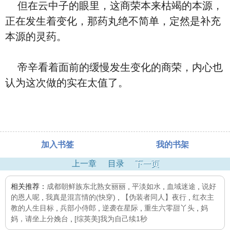
但在云中子的眼里，这商荣本来枯竭的本源，
正在发生着变化，那药丸绝不简单，定然是补充
本源的灵药。
帝辛看着面前的缓慢发生变化的商荣，内心也
认为这次做的实在太值了。
加入书签
我的书架
上一章
目录
下一页
相关推荐：
成都朝鲜族东北熟女丽丽
,
平淡如水
,
血域迷途
,
说好
的恩人呢
,
我真是混言情的(快穿)
,
【伪装者同人】夜行
,
红衣主
教的人生目标
,
兵部小侍郎
,
逆袭在星际
,
重生六零甜丫头
,
妈
妈，请坐上分娩台
,
[综英美]我为自己续1秒