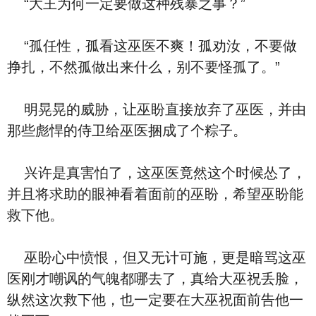
“大王为何一定要做这种残暴之事？”
“孤任性，孤看这巫医不爽！孤劝汝，不要做
挣扎，不然孤做出来什么，别不要怪孤了。”
明晃晃的威胁，让巫盼直接放弃了巫医，并由
那些彪悍的侍卫给巫医捆成了个粽子。
兴许是真害怕了，这巫医竟然这个时候怂了，
并且将求助的眼神看着面前的巫盼，希望巫盼能
救下他。
巫盼心中愤恨，但又无计可施，更是暗骂这巫
医刚才嘲讽的气魄都哪去了，真给大巫祝丢脸，
纵然这次救下他，也一定要在大巫祝面前告他一