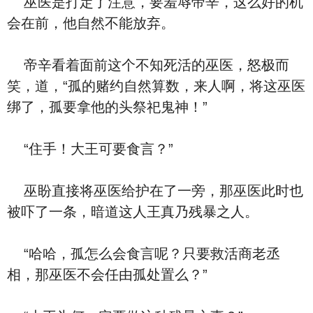
巫医是打定了注意，要羞辱帝辛，这么好的机
会在前，他自然不能放弃。
帝辛看着面前这个不知死活的巫医，怒极而
笑，道，“孤的赌约自然算数，来人啊，将这巫医
绑了，孤要拿他的头祭祀鬼神！”
“住手！大王可要食言？”
巫盼直接将巫医给护在了一旁，那巫医此时也
被吓了一条，暗道这人王真乃残暴之人。
“哈哈，孤怎么会食言呢？只要救活商老丞
相，那巫医不会任由孤处置么？”