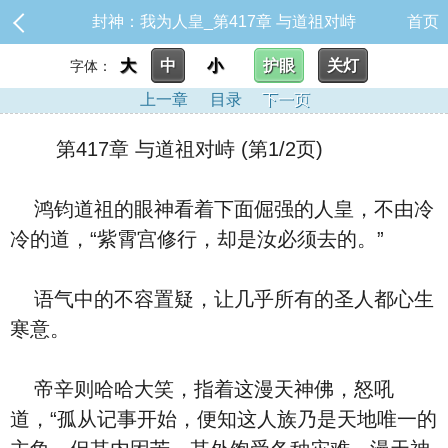
封神：我为人皇_第417章 与道祖对峙
首页
大
中
小
护眼
关灯
字体：
上一章
目录
下一页
第417章 与道祖对峙 (第1/2页)
鸿钧道祖的眼神看着下面倔强的人皇，不由冷
冷的道，“紫霄宫修行，却是汝必须去的。”
语气中的不容置疑，让几乎所有的圣人都心生
寒意。
帝辛则哈哈大笑，指着这漫天神佛，怒吼
道，“孤从记事开始，便知这人族乃是天地唯一的