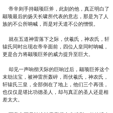
帝辛则手持颛顼巨斧，此刻的他，真正明白了
颛顼最后的扬天长啸所代表的意志，那是为了人
族的不公所呐喊，而是对天道不公的憎恨。
就在五道神雷落下之际，伏羲氏，神农氏，轩
辕氏同时出现在帝辛面前，四位人皇同时呐喊，
更是合力将颛顼巨斧的威力提升至巨大。
却见一声响彻天际的巨响过后，颛顼巨斧这个
末劫法宝，被神雷所轰碎，而伏羲氏，神农氏，
轩辕氏三皇，全部倒在了地上，他们三个再强，
也仅仅是堪比功德圣人，却与真正的圣人还是相
差太大。