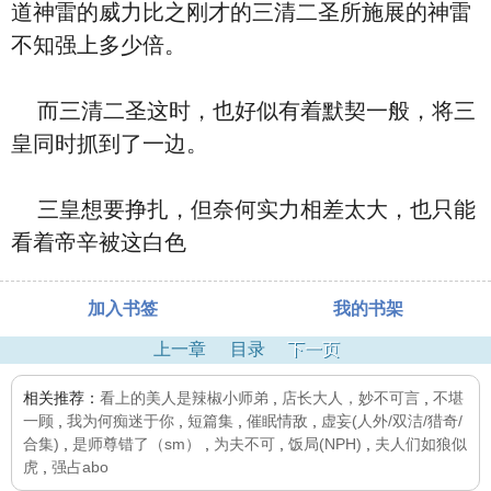
道神雷的威力比之刚才的三清二圣所施展的神雷
不知强上多少倍。
而三清二圣这时，也好似有着默契一般，将三
皇同时抓到了一边。
三皇想要挣扎，但奈何实力相差太大，也只能
看着帝辛被这白色
加入书签
我的书架
上一章
目录
下一页
相关推荐：
看上的美人是辣椒小师弟
,
店长大人，妙不可言
,
不堪
一顾
,
我为何痴迷于你
,
短篇集
,
催眠情敌
,
虚妄(人外/双洁/猎奇/
合集)
,
是师尊错了（sm）
,
为夫不可
,
饭局(NPH)
,
夫人们如狼似
虎
,
强占abo