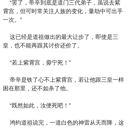
“罢了，帝辛到底是道门三代弟子，虽说去紫
霄宫，但可时常关注人族的变化，量劫中可出手
一次。”
这已经是道祖做出的最大让步了，即使是三
皇，也不能再跟其讨价还价了。
“若上紫霄宫，毋宁死！”
帝辛是铁了心不上紫霄宫，若让他跟三皇一样
困在那里，还不如杀了他。
“既然如此，汝便死吧！”
鸿钧道祖说完，一道白色的神雷从天而降，这