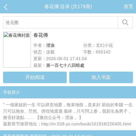
春花傳 目录 (共179章)
首页
春花傳
作者：
澄渝
分类：玄幻小说
状态：连载
字数：655142
更新：2026-06-01 17:41:04
最新：
第一百七十八回暗處
开始阅读
加入书架
手机简介
" 一個家妓的一生 可以肆意地愛，無束地恨，是多好 卻由於卑賤 一生
只可以無奈、茫然、徬徨地渡過 最終，只可問上蒼，我若生為男子，
會否好過點........ 【微信公众号：澄渝 。】
最新章节推荐地址：http://m.028-ys.com/book/161918/226405.html