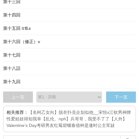
第十三回
第十四回
第十五回 ō⒙s
第十六回（修正）v
第十七回
第十八話
第十九回
上一页
下一页
相关推荐：
【名柯乙女向】脱衣扑克企划
似他__宋恒x江钦
男神牌
性爱娃娃
得知我幸【乱伦、nph】
兵哥哥，我受不了了
【人外】
Valentine‘s Day
考研男友
红莓
碧螺春
借种
是逢时
公主军妓