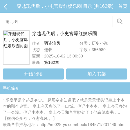
穿越现代后，小史官爆红娱乐圈 目录 (共162章)
首页
穿越现代后，小史官爆红娱乐圈
作者：
羽迹流风
分类：历史小说
状态：连载
字数：356980
更新：2025-10-02 13:00:30
最新：
第162章
开始阅读
加入书架
手机简介
" 乐宴平是个起居令史。 起居令史知道吧？就是天天埋头记皇上小本
本的那个史官。 皇上今天多吃了一口饭。他记小本本。 皇上今天多泡
了一会澡。他记小本本。 皇上今天和言官吵架了！他奋笔疾书，..
【微信公众号：羽迹流风 。】
最新章节推荐地址：http://m.028-ys.com/book/184571/231449.html