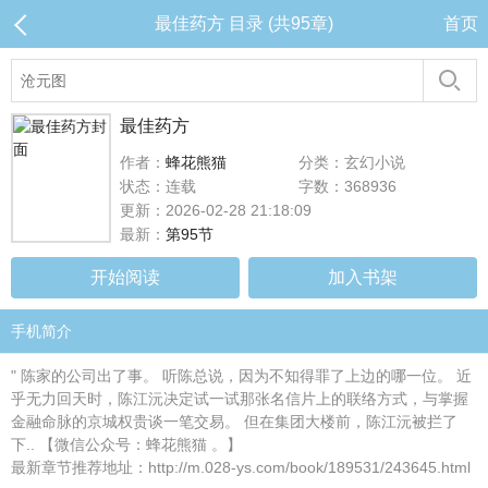
最佳药方 目录 (共95章)
首页
最佳药方
作者：
蜂花熊猫
分类：玄幻小说
状态：连载
字数：368936
更新：2026-02-28 21:18:09
最新：
第95节
开始阅读
加入书架
手机简介
" 陈家的公司出了事。 听陈总说，因为不知得罪了上边的哪一位。 近
乎无力回天时，陈江沅决定试一试那张名信片上的联络方式，与掌握
金融命脉的京城权贵谈一笔交易。 但在集团大楼前，陈江沅被拦了
下.. 【微信公众号：蜂花熊猫 。】
最新章节推荐地址：http://m.028-ys.com/book/189531/243645.html