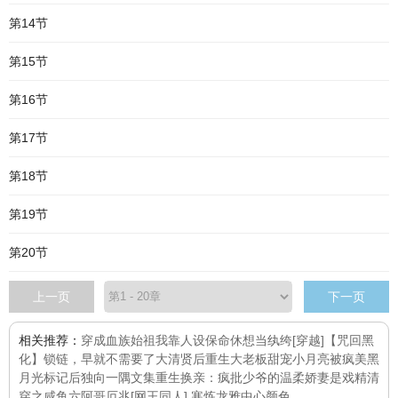
第14节
第15节
第16节
第17节
第18节
第19节
第20节
上一页
下一页
相关推荐：
穿成血族始祖我靠人设保命
休想当纨绔[穿越]
【咒回黑
化】锁链，早就不需要了
大清贤后
重生大老板甜宠小月亮
被疯美黑
月光标记后
独向一隅文集
重生换亲：疯批少爷的温柔娇妻是戏精
清
穿之咸鱼六阿哥
厄兆
[网王同人] 寒炼龙雅中心
颜色