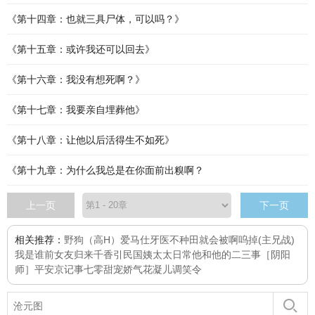
《第十四章：也就三具尸体，可以吗？》
《第十五章：或许我还可以回去》
《第十六章：我没有想死啊？》
《第十七章：我要亲自埋葬他》
《第十八章：让他以后活得生不如死》
《第十九章：为什么我总是在你面前出糗啊？
上一页
下一页
相关推荐：
野狗（高H）
爱马仕牙医
不种田就会被啊呜掉
(主兄战)
我是谁
前女友归来
千香引
民国姨太太日常
他和他的二三事
［阴阳
师］平安京记事
七零甜宠娇气花
凝儿
调笑令