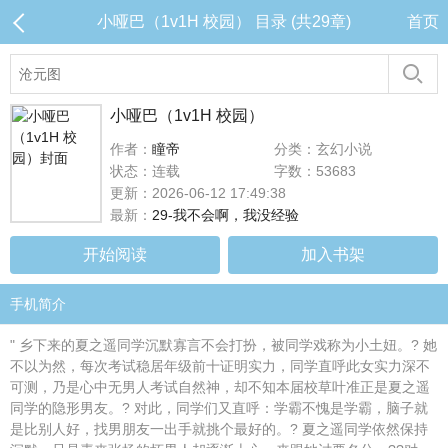
小哑巴（1v1H 校园） 目录 (共29章)
首页
小哑巴（1v1H 校园）
作者：
瞳帝
分类：玄幻小说
状态：连载
字数：53683
更新：2026-06-12 17:49:38
最新：
29-我不会啊，我没经验
开始阅读
加入书架
手机简介
" 乡下来的夏之遥同学沉默寡言不会打扮，被同学戏称为小土妞。? 她
不以为然，每次考试稳居年级前十证明实力，同学直呼此女实力深不
可测，乃是心中无男人考试自然神，却不知本届校草叶准正是夏之遥
同学的隐形男友。? 对此，同学们又直呼：学霸不愧是学霸，脑子就
是比别人好，找男朋友一出手就挑个最好的。? 夏之遥同学依然保持