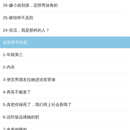
26-嫌小就别摸，还拐弯抹角的
25-硬得猝不及防
24-笑话，我是那样的人？
全部章节列表
1-年级第三
2-内衣
3-便宜男朋友拉她进浴室里做
4-再笑不戴套了
5-真把你操死了，我们得上社会新闻了
6-边吃饭边揉她的奶
7-夹着他睡的