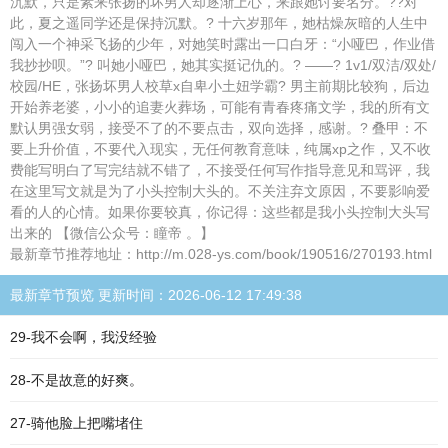
沉默，只是素来张扬的坏男人却逐渐上心，来跟她讨要名分。??对
此，夏之遥同学还是保持沉默。? 十六岁那年，她枯燥灰暗的人生中
闯入一个神采飞扬的少年，对她笑时露出一口白牙：“小哑巴，作业借
我抄抄呗。”? 叫她小哑巴，她其实挺记仇的。? ——? 1v1/双洁/双处/
校园/HE，张扬坏男人校草x自卑小土妞学霸? 男主前期比较狗，后边
开始养老婆，小小的追妻火葬场，可能有青春疼痛文学，我的所有文
默认男强女弱，接受不了的不要点击，双向选择，感谢。? 叠甲：不
要上升价值，不要代入现实，无任何教育意味，纯属xp之作，又不收
费能写明白了写完结就不错了，不接受任何写作指导意见和骂评，我
在这里写文就是为了小头控制大头的。不关注弃文原因，不要影响爱
看的人的心情。如果你要较真，你记得：这些都是我小头控制大头写
出来的 【微信公众号：瞳帝 。】
最新章节推荐地址：http://m.028-ys.com/book/190516/270193.html
最新章节预览 更新时间：2026-06-12 17:49:38
29-我不会啊，我没经验
28-不是故意的好爽。
27-骑他脸上把嘴堵住