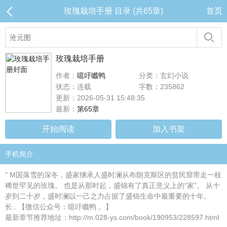
玫瑰栽培手册 目录 (共65章)
首页
玫瑰栽培手册
作者：
噫吁嚱鸭
分类：玄幻小说
状态：连载
字数：235862
更新：2026-05-31 15:48:35
最新：
第65章
开始阅读
加入书架
手机简介
" M国落雪的深冬，盛家继承人盛时澜从布朗克斯区的贫民窟带走一枝
稀世罕见的玫瑰。 也是从那时起，盛锦有了真正意义上的“家”。 从十
岁到二十岁，盛时澜以一己之力占据了盛锦生命中最重要的十年。
长.. 【微信公众号：噫吁嚱鸭 。】
最新章节推荐地址：http://m.028-ys.com/book/190953/228597.html