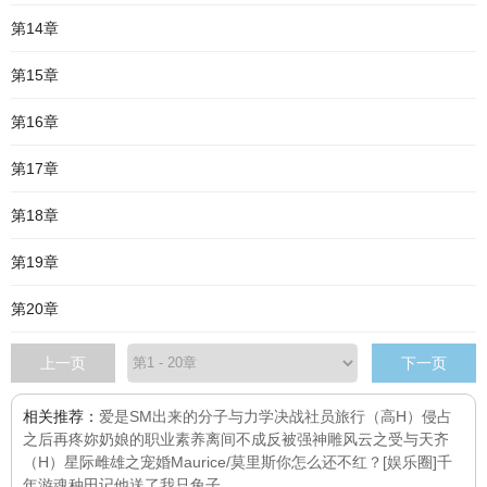
第14章
第15章
第16章
第17章
第18章
第19章
第20章
上一页
下一页
相关推荐：
爱是SM出来的
分子与力学
决战社员旅行（高H）
侵占
之后再疼妳
奶娘的职业素养
离间不成反被强
神雕风云之受与天齐
（H）
星际雌雄之宠婚
Maurice/莫里斯
你怎么还不红？[娱乐圈]
千
年游魂种田记
他送了我只兔子