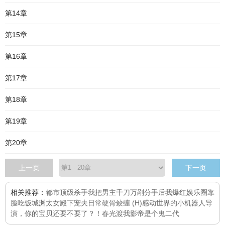
第14章
第15章
第16章
第17章
第18章
第19章
第20章
上一页
下一页
相关推荐：
都市顶级杀手
我把男主千刀万剐
分手后我爆红娱乐圈
靠
脸吃饭
城渊
太女殿下宠夫日常
硬骨
鲛缠 (H)
感动世界的小机器人
导
演，你的宝贝还要不要了？！
春光渡我
影帝是个鬼二代