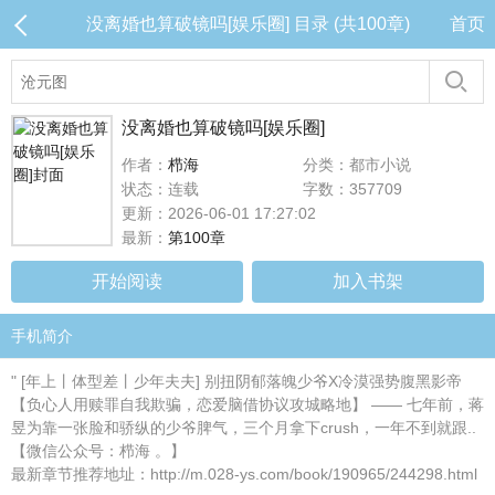
没离婚也算破镜吗[娱乐圈] 目录 (共100章)
首页
没离婚也算破镜吗[娱乐圈]
作者：
栉海
分类：都市小说
状态：连载
字数：357709
更新：2026-06-01 17:27:02
最新：
第100章
开始阅读
加入书架
手机简介
" [年上丨体型差丨少年夫夫] 别扭阴郁落魄少爷X冷漠强势腹黑影帝
【负心人用赎罪自我欺骗，恋爱脑借协议攻城略地】 —— 七年前，蒋
昱为靠一张脸和骄纵的少爷脾气，三个月拿下crush，一年不到就跟..
【微信公众号：栉海 。】
最新章节推荐地址：http://m.028-ys.com/book/190965/244298.html