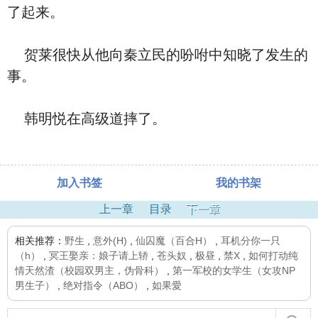
了起来。
贺莱很快从他向秦立民的吩咐中知晓了发生的
事。
韩明悦在高级道摔了。
加入书签
我的书架
上一章
目录
下一章
相关推荐：
野生
,
意外(H)
,
仙囚魔（百合H）
,
耳机分你一只
（h）
,
冥王娶亲：娘子请上轿
,
苍头奴
,
极昼
,
禁X
,
如何打动纯
情天然渣（校园双男主，伪骨科）
,
第一军校的女学生（女攻NP
男生子）
,
绝对指令（ABO）
,
如果愛