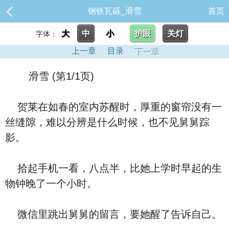
钢铁瓦砾_滑雪
首页
大
中
小
护眼
关灯
字体：
上一章
目录
下一章
滑雪 (第1/1页)
贺莱在如春的室内苏醒时，厚重的窗帘没有一
丝缝隙，难以分辨是什么时候，也不见舅舅踪
影。
拾起手机一看，八点半，比她上学时早起的生
物钟晚了一个小时。
微信里跳出舅舅的留言，要她醒了告诉自己。