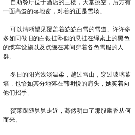
自助餐厅位于酒店的三楼，大堂挑空，后方有
一面高耸的落地窗，对着的正是雪场。
可以清晰望见覆盖着皑皑白雪的雪道、许许多
多如同做旧的白银挂坠似的悬挂在绳索上的黑色
的缆车设施以及点缀在其间穿着各色雪服的人
群。
冬日的阳光浅淡温柔，越过雪山，穿过玻璃幕
墙，也恰如其分地落在韩明悦的肩头，她笑着向
他们招手。
贺莱跟随舅舅走近，蓦然明白了那股幽香从何
而来。