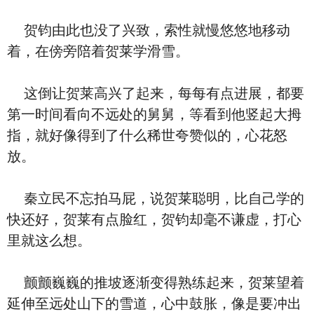
贺钧由此也没了兴致，索性就慢悠悠地移动
着，在傍旁陪着贺莱学滑雪。
这倒让贺莱高兴了起来，每每有点进展，都要
第一时间看向不远处的舅舅，等看到他竖起大拇
指，就好像得到了什么稀世夸赞似的，心花怒
放。
秦立民不忘拍马屁，说贺莱聪明，比自己学的
快还好，贺莱有点脸红，贺钧却毫不谦虚，打心
里就这么想。
颤颤巍巍的推坡逐渐变得熟练起来，贺莱望着
延伸至远处山下的雪道，心中鼓胀，像是要冲出