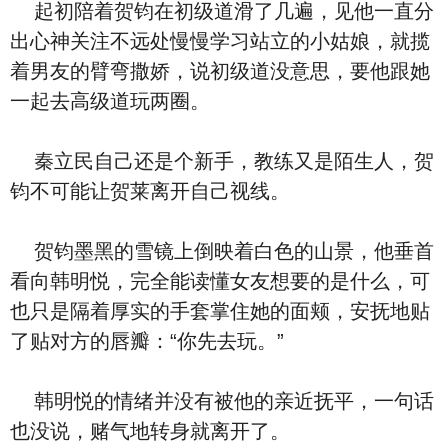
起初陪着贺钧在初级道滑了几遍，见他一直分
出心神关注不远处慢慢学习站立的小姑娘，就揽
着男友的臂弯撒娇，说初级道没意思，要他跟她
一起去高级道玩两圈。
秦立民自己还是个新手，教练又是陌生人，贺
钧不可能让贺莱离开自己视线。
贺钧墨黑的雪镜上倒映着白色的山景，他垂首
看向韩明悦，完全能读懂女友想要的是什么，可
也只是隔着厚实的手套掌住她的面颊，安抚地贴
了贴对方的唇瓣：“你先去玩。”
韩明悦的情绪并没有被他的亲近抚平，一句话
也没说，赌气地转身就离开了。