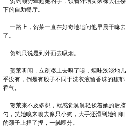
贺钧顺势牵起她的手，领着外甥女乘梯去往楼
下的自助餐厅。
一路上，贺莱一直在好奇地追问他早晨干嘛去
了。
贺钧只说是到外面去吸烟。
贺莱听闻，立刻凑上去嗅了嗅，烟味浅淡地几
乎没有，倒是有股子不同于洗衣液留香珠的馥郁
香气。
贺莱来不及多想，就感觉舅舅轻揉着她的后脑
勺，笑她嗅来嗅去像只小狗，大手还滑到她细细
的颈子上捏了捏，一触即分。