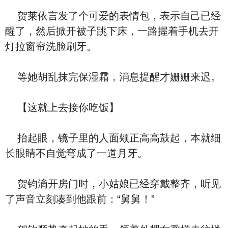
贺莱依言发了个可爱的表情包，表示自己已经
醒了，然后掀开被子跳下床，一路握着手机去开
灯拉窗帘洗脸刷牙。
等她胡乱抹完保湿霜，消息提醒才姗姗来迟。
【这就上去接你吃饭】
抬起眼，镜子里的人面颊正高高鼓起，本就细
长眼睛不自觉弯成了一道月牙。
贺钧滴开房门时，小姑娘已经穿戴整齐，听见
了声音立刻凑到他跟前：“舅舅！”