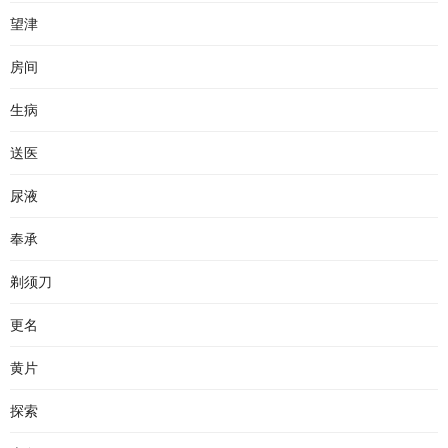
望津
房间
生病
送医
尿液
奉承
剃须刀
更名
黄片
探索