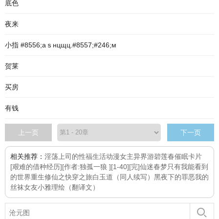
底色
夜来
小指 #8556;aｓнцщц.#8557;#246;м
贺莱
买房
有钱
上一页
下一页
相关推荐：
淫荡上司的性福生活
动漫女主异界游
碧莲春
催眠卡片
[艰难的借种经历][作者:独孤一狼 ][1-40][完]
仙迷春梦
只有我能看到
的世界
重生修仙之快穿之旅
白玉道（同人续写）
黑夜下的罪恶
我的
丝袜女友小雅
理绘（翻译文）