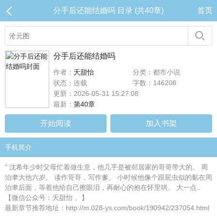
分手后还能结婚吗 目录 (共40章)
首页
分手后还能结婚吗
作者：
夭甜怡
分类：都市小说
状态：连载
字数：146208
更新：2026-05-31 15:27:08
最新：
第40章
开始阅读
加入书架
手机简介
" 沈希年少时父母忙着做生意，他几乎是被邻居家的哥哥带大的。 周
泊聿大他六岁。 读作哥哥，写作爹。 小时候他像个跟屁虫似的黏在周
泊聿后面，等着他给自己擦眼泪，再耐心的抱在怀里哄。 大一点..
【微信公众号：夭甜怡 。】
最新章节推荐地址：http://m.028-ys.com/book/190942/237054.html