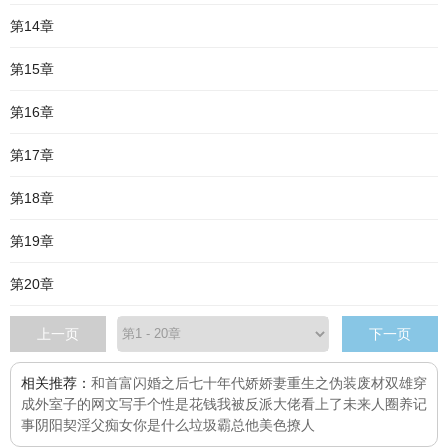
第14章
第15章
第16章
第17章
第18章
第19章
第20章
上一页
下一页
相关推荐：
和首富闪婚之后
七十年代娇娇妻
重生之伪装废材
双雄
穿
成外室子的网文写手
个性是花钱
我被反派大佬看上了
未来人圈养记
事
阴阳契
淫父痴女
你是什么垃圾
霸总他美色撩人