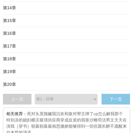
第14章
第15章
第16章
第17章
第18章
第19章
第20章
上一页
下一页
相关推荐：
死对头竟觊觎我
沉欢
和敌对帮主绑了cp怎么解
我那个
特别凉的媳妇
横滨最强供应商
穿成反派的我靠沙雕苟活
男主天天在
演我［穿书］
朝暮
朝暮最相思
撒娇能够得到一切
但愿长醉不愿醒
来
自末世的顶流