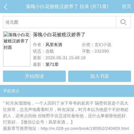
落魄小白花被糙汉娇养了 目录 (共71章)
首页
落魄小白花被糙汉娇养了
作者：
风里有酒
分类：玄幻小说
状态：连载
字数：232390
更新：2026-05-31 15:48:18
最新：
第71章
开始阅读
加入书架
手机简介
" 时月灰溜溜地，一个人回到了乡下爷爷的老房子 隔壁邻居是个高大
壮帅哥，总无声地看着时月，眸光深深，时月本以为他是个不好相处
的人，还有点怕他 但牧野不仅总送吃食给他，还什么事都替他想好、
打算好.. 【微信公众号：风里有酒 。】
最新章节推荐地址：http://m.028-ys.com/book/190952/240409.html